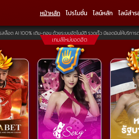
หน้าหลัก
โปรโมชั่น
ไลน์หลัก
ไลน์สำร
ติม-ถอน ด้วยระบบอัตโนมัติ รวดเร็ว มีแอดมินให้บริการตลอด 24 ชั่วโมง
เกมส์ใหม่ยอดฮิต