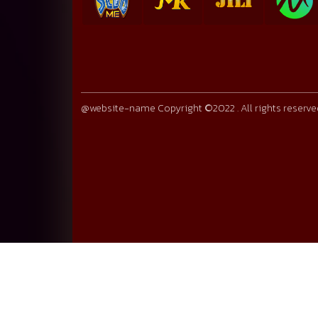
@website-name Copyright ©2022 . All rights reserve