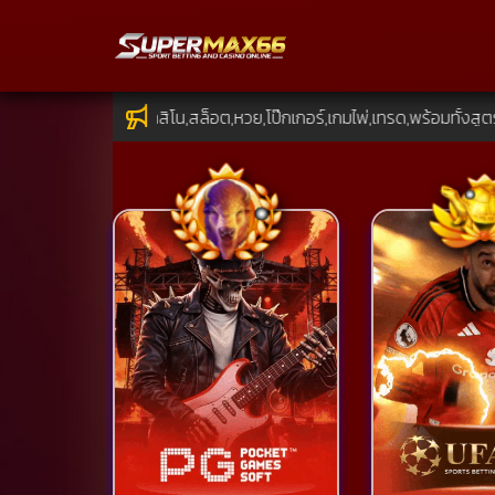
คาสิโน,สล็อต,หวย,โป๊กเกอร์,เกมไพ่,เทรด,พร้อมทั้งสูตรสล็อต AI 100% เ