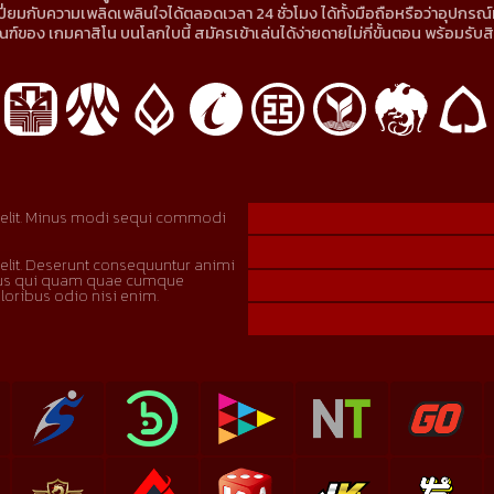
ปี่ยมกับความเพลิดเพลินใจได้ตลอดเวลา 24 ชั่วโมง ได้ทั้งมือถือหรือว่าอุปกรณ์
ณฑ์ของ
เกมคาสิโน
บนโลกใบนี้ สมัครเข้าเล่นได้ง่ายดายไม่กี่ขั้นตอน พร้อมรับส
 elit. Minus modi sequi commodi
elit. Deserunt consequuntur animi
dus qui quam quae cumque
loribus odio nisi enim.