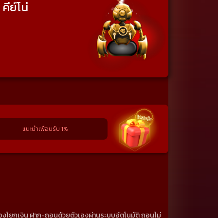
คีย์โน่
แนะนำเพื่อนรับ 1%
ต้องโยกเงิน ฝาก-ถอนด้วยตัวเองผ่านระบบอัตโนมัติ ถอนไม่