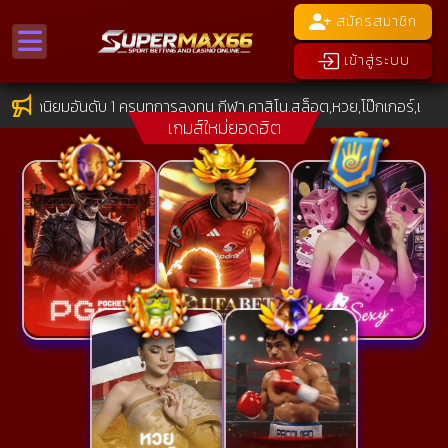
สมัครสมาชิก
เข้าสู่ระบบ
ิยมอันดับ 1 ครบทุการลงทุน กีฬา,คาสิโน,สล็อต,หวย,โป๊กเกอร์,เกมไพ่,เท
เกมส์ใหม่ยอดฮิต