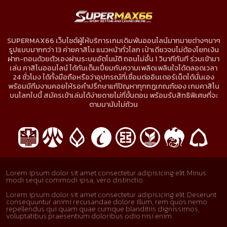
SUPERMAX66
เว็บไซต์ผู้ให้บริการเกมเดิมพันออนไลน์มากมายต่างๆนาๆ
รูปแบบมากกว่า 13
ค่ายคาสิโน
แนวหน้าทั่วโลก เป๋าเดียวจบไม่ต้องโยกเงิน
ฝาก-ถอนด้วยตัวเองผ่านระบบอัตโนมัติ ถอนไม่อั้น 1 วินาทีทันที ร่วมเข้ามา
เล่น
คาสิโนออนไลน์
ได้กันเต็มเปี่ยมกับความเพลิดเพลินใจได้ตลอดเวลา
24 ชั่วโมง ได้ทั้งมือถือหรือว่าอุปกรณ์ที่เชื่อมต่ออินเตอร์เน็ตได้นั่นเอง
พร้อมมีทีมงานคอยให้รอคำปรึกษาแก้ปัญหาทุกกฎเกณฑ์ของ
เกมคาสิโน
บนโลกใบนี้ สมัครเข้าเล่นได้ง่ายดายไม่กี่ขั้นตอน พร้อมรับสิทธิพิเศษที่จะ
ตามมานับไม่ถ้วน
Lorem ipsum dolor sit amet consectetur adipisicing elit. Minus
modi sequi commodi ipsa, vero distinctio.
Lorem ipsum dolor sit amet consectetur adipisicing elit. Deserunt
consequuntur animi recusandae dolore illum, rem quos nemo
repellendus qui quam quae cumque blanditiis dignissimos,
voluptatibus praesentium doloribus odio nisi enim.