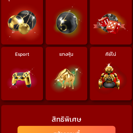
Esport
แทงหุ้น
คีย์โน่
สิทธิพิเศษ