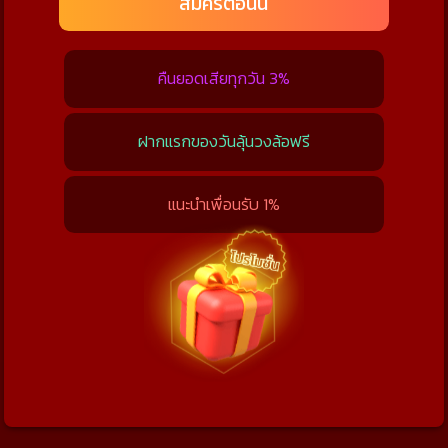
สมัครตอนนี้
คืนยอดเสียทุกวัน 3%
ฝากแรกของวันลุ้นวงล้อฟรี
แนะนำเพื่อนรับ 1%