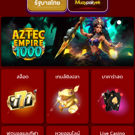
สล็อต
เกมส์ยิงปลา
บาคาร่าสด
ฟุตบอลและกีฬา
หวยออนไลน์
Live Casino