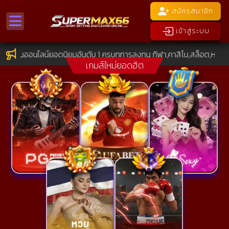
สมัครสมาชิก
เข้าสู่ระบบ
ันออนไลน์ยอดนิยมอันดับ 1 ครบทุการลงทุน กีฬา,คาสิโน,สล็อต,หวย,โป๊กเก
เกมส์ใหม่ยอดฮิต